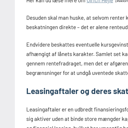
Her kan du læse mere om
Ulrich Hejle
Desuden skal man huske, at selvom renter ka
beskatningen direkte – det er alene renteu
Endvidere beskattes eventuelle kursgevinster 
afhængigt af lånets karakter. Samlet set ka
gennem rentefradraget, men det er afgøre
begrænsninger for at undgå uventede skat
Leasingaftaler og deres sk
Leasingaftaler er en udbredt finansieringsf
sig aktiver uden at binde store mængder ka