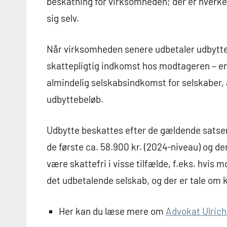
beskatning for virksomheden; der er hverken 
sig selv.
Når virksomheden senere udbetaler udbytte t
skattepligtig indkomst hos modtageren – e
almindelig selskabsindkomst for selskaber,
udbyttebeløb.
Udbytte beskattes efter de gældende satser
de første ca. 58.900 kr. (2024-niveau) og d
være skattefri i visse tilfælde, f.eks. hvis
det udbetalende selskab, og der er tale o
Her kan du læse mere om
Advokat Ulrich