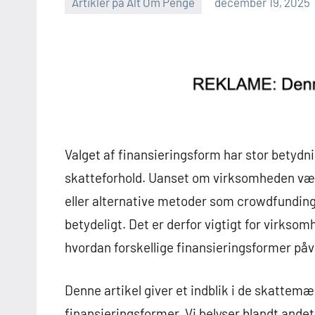
Artikler på Alt Om Penge
december 19, 2025
Valget af finansieringsform har stor betyd
skatteforhold. Uanset om virksomheden vælg
eller alternative metoder som crowdfundin
betydeligt. Det er derfor vigtigt for virksom
hvordan forskellige finansieringsformer på
Denne artikel giver et indblik i de skatte
finansieringsformer. Vi belyser blandt ande