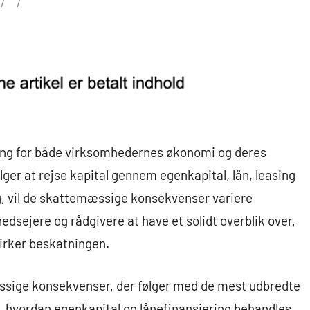
ning for både virksomhedernes økonomi og deres
er at rejse kapital gennem egenkapital, lån, leasing
g, vil de skattemæssige konsekvenser variere
hedsejere og rådgivere at have et solidt overblik over,
virker beskatningen.
mæssige konsekvenser, der følger med de mest udbredte
t, hvordan egenkapital og lånefinansiering behandles