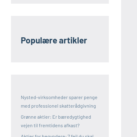
Populære artikler
Nysted-virksomheder sparer penge
med professionel skatterådgivning
Grønne aktier: Er bæredygtighed
vejen til fremtidens afkast?
Aktier for begyndere: 7 fejl du skal