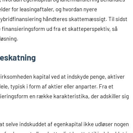
lder for leasingaftaler, og hvordan nyere
bridfinansiering håndteres skattemæssigt. Til sidst
 finansieringsform ud fra et skatteperspektiv, så
løsning.
beskatning
 virksomheden kapital ved at indskyde penge, aktiver
e, typisk i form af aktier eller anparter. Fra et
eringsform en række karakteristika, der adskiller sig
, at selve indskuddet af egenkapital ikke udløser nogen