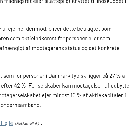
fradragsret eller skattepligt knyttet til indskuddet i
il ejerne, derimod, bliver dette betragtet som
nten som aktieindkomst for personer eller som
 afhængigt af modtagerens status og det konkrete
, som for personer i Danmark typisk ligger på 27 % af
erefter 42 %. For selskaber kan modtagelsen af udbytte
 modtagerselskabet ejer mindst 10 % af aktiekapitalen i
m koncernsamband.
 Hejle
.