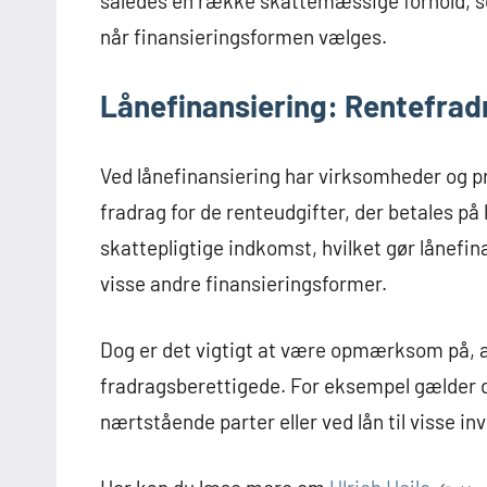
således en række skattemæssige forhold, so
når finansieringsformen vælges.
Lånefinansiering: Rentefrad
Ved lånefinansiering har virksomheder og p
fradrag for de renteudgifter, der betales på
skattepligtige indkomst, hvilket gør lånef
visse andre finansieringsformer.
Dog er det vigtigt at være opmærksom på, at
fradragsberettigede. For eksempel gælder de
nærtstående parter eller ved lån til visse 