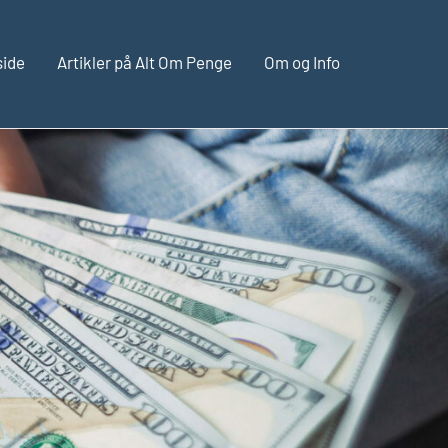
side
Artikler på Alt Om Penge
Om og Info