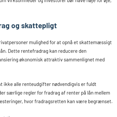
m virksomheder og investorer bør have nøje for øje,
rag og skattepligt
rivatpersoner mulighed for at opnå et skattemæssigt
 lån. Dette rentefradrag kan reducere den
inansiering økonomisk attraktiv sammenlignet med
 ikke alle renteudgifter nødvendigvis er fuldt
r særlige regler for fradrag af renter på lån mellem
investeringer, hvor fradragsretten kan være begrænset.