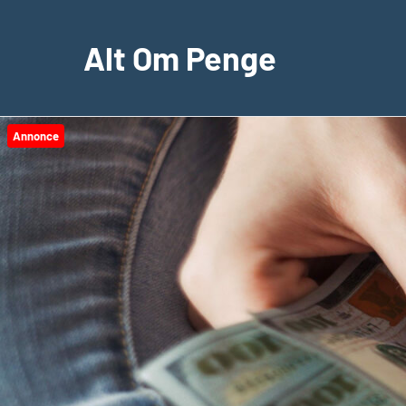
Videre
til
Alt Om Penge
indhold
Annonce