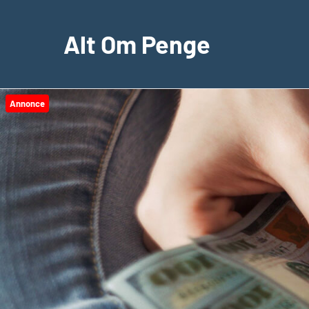
Videre
til
Alt Om Penge
indhold
Annonce