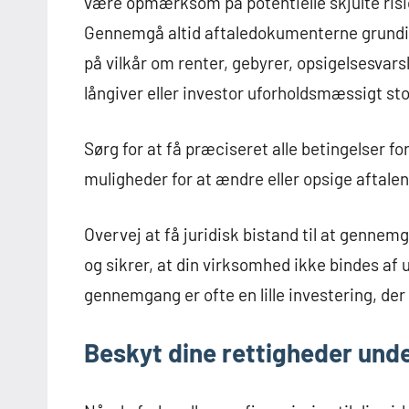
være opmærksom på potentielle skjulte risic
Gennemgå altid aftaledokumenterne grundi
på vilkår om renter, gebyrer, opsigelsesvars
långiver eller investor uforholdsmæssigt sto
Sørg for at få præciseret alle betingelser fo
muligheder for at ændre eller opsige aftalen
Overvej at få juridisk bistand til at genne
og sikrer, at din virksomhed ikke bindes af u
gennemgang er ofte en lille investering, der
Beskyt dine rettigheder und