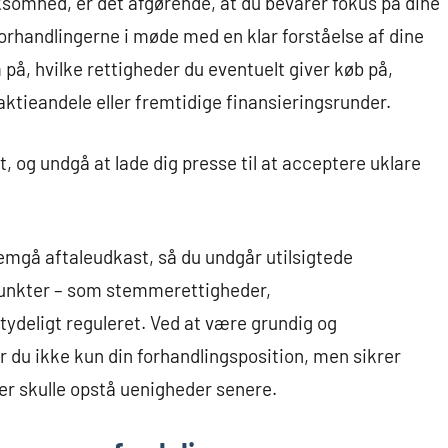
rksomhed, er det afgørende, at du bevarer fokus på dine
orhandlingerne i møde med en klar forståelse af dine
, hvilke rettigheder du eventuelt giver køb på,
ktieandele eller fremtidige finansieringsrunder.
gt, og undgå at lade dig presse til at acceptere uklare
nnemgå aftaleudkast, så du undgår utilsigtede
 punkter – som stemmerettigheder,
tydeligt reguleret. Ved at være grundig og
r du ikke kun din forhandlingsposition, men sikrer
der skulle opstå uenigheder senere.