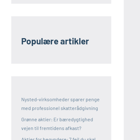
Populære artikler
Nysted-virksomheder sparer penge
med professionel skatterådgivning
Grønne aktier: Er bæredygtighed
vejen til fremtidens afkast?
Aktier for begyndere: 7 fejl du skal