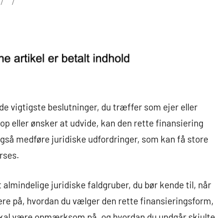
 de vigtigste beslutninger, du træffer som ejer eller
p eller ønsker at udvide, kan den rette finansiering
så medføre juridiske udfordringer, som kan få store
rses.
almindelige juridiske faldgruber, du bør kende til, når
ere på, hvordan du vælger den rette finansieringsform,
 skal være opmærksom på, og hvordan du undgår skjulte