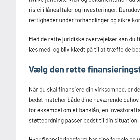
risici i låneaftaler og investeringer. Derudov
rettigheder under forhandlinger og sikre ko
Med de rette juridiske overvejelser kan du f
læs med, og bliv klædt på til at træffe de b
Vælg den rette finansierings
Når du skal finansiere din virksomhed, er de
bedst matcher både dine nuværende behov 
for eksempel om et banklån, en investorafta
støtteordning passer bedst til din situation.
Hver finansieringsform har sine fordele og 