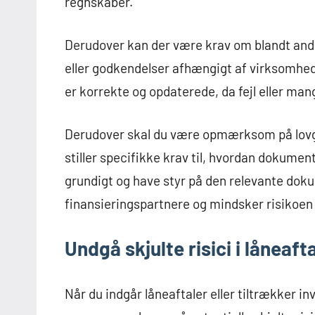
regnskaber.
Derudover kan der være krav om blandt andet
eller godkendelser afhængigt af virksomheden
er korrekte og opdaterede, da fejl eller mangl
Derudover skal du være opmærksom på lovg
stiller specifikke krav til, hvordan dokume
grundigt og have styr på den relevante doku
finansieringspartnere og mindsker risikoen f
Undgå skjulte risici i låneaft
Når du indgår låneaftaler eller tiltrækker in