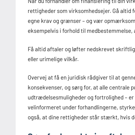
Når du forhandler om finansiering til din vi
rettigheder som virksomhedsejer. Gå altid f
egne krav og grænser – og vær opmærksom på
eksempelvis i forhold til medbestemmelse, a
Få altid aftaler og løfter nedskrevet skriftli
eller urimelige vilkår.
Overvej at få en juridisk rådgiver til at ge
konsekvenser, og sørg for, at alle centrale
udtrædelsesmuligheder og fortrolighed – er 
velinformeret under forhandlingerne, styrke
også, at dine rettigheder står stærkt, hvis 