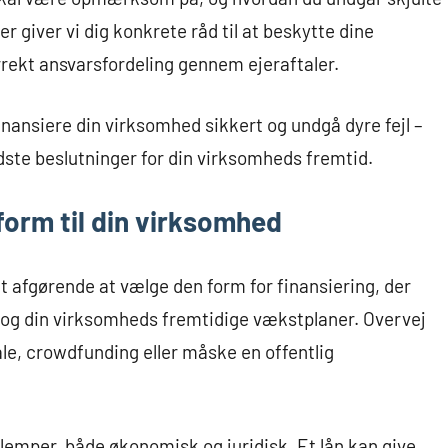
er giver vi dig konkrete råd til at beskytte dine
rrekt ansvarsfordeling gennem ejeraftaler.
inansiere din virksomhed sikkert og undgå dyre fejl –
edste beslutninger for din virksomheds fremtid.
form til din virksomhed
t afgørende at vælge den form for finansiering, der
og din virksomheds fremtidige vækstplaner. Overvej
le, crowdfunding eller måske en offentlig
ulemper, både økonomisk og juridisk. Et lån kan give