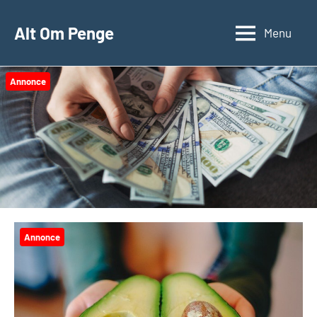
Videre
til
Alt Om Penge
Menu
indhold
Annonce
Annonce