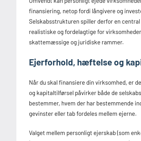
Omvendt kan personligt ejede virksomheder
finansiering, netop fordi långivere og invest
Selskabsstrukturen spiller derfor en central ro
realistiske og fordelagtige for virksomheden
skattemæssige og juridiske rammer.
Ejerforhold, hæftelse og kapi
Når du skal finansiere din virksomhed, er d
og kapitaltilførsel påvirker både de selska
bestemmer, hvem der har bestemmende indf
gevinster eller tab fordeles mellem ejerne.
Valget mellem personligt ejerskab (som enk