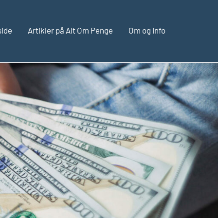
side
Artikler på Alt Om Penge
Om og Info