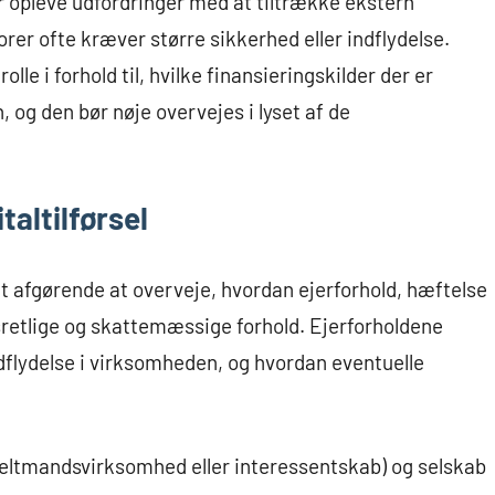
 opleve udfordringer med at tiltrække ekstern
orer ofte kræver større sikkerhed eller indflydelse.
lle i forhold til, hvilke finansieringskilder der er
, og den bør nøje overvejes i lyset af de
taltilførsel
et afgørende at overveje, hvordan ejerforhold, hæftelse
bsretlige og skattemæssige forhold. Ejerforholdene
lydelse i virksomheden, og hvordan eventuelle
eltmandsvirksomhed eller interessentskab) og selskab