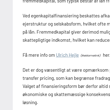
fremmedkapital, som typisk består af lån fr
Ved egenkapitalfinansiering beskattes afka
ejerstruktur og selskabsform, hvilket ofte 
på lån. Fremmedkapital giver derimod mulig
skattepligtige indkomst, hvilket kan reduc
Få mere info om
Ulrich Hejle
her
Det er dog væsentligt at være opmærksom p
transfer pricing, som kan begrænse fradrags
Valget af finansieringsform bør derfor altid
økonomiske og skattemæssige konsekvenser
løsning.