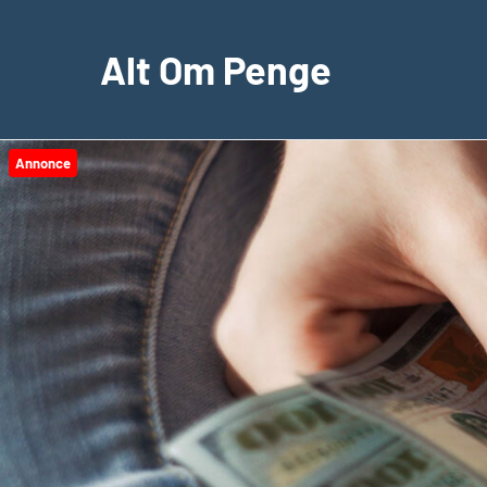
Videre
til
Alt Om Penge
indhold
Annonce