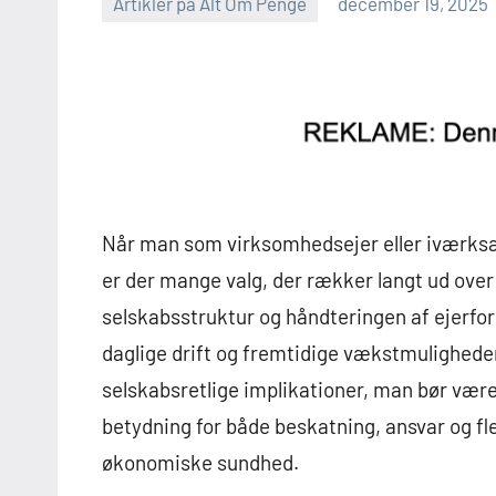
Artikler på Alt Om Penge
december 19, 2025
Når man som virksomhedsejer eller iværksætt
er der mange valg, der rækker langt ud over 
selskabsstruktur og håndteringen af ejerfo
daglige drift og fremtidige vækstmulighed
selskabsretlige implikationer, man bør vær
betydning for både beskatning, ansvar og fl
økonomiske sundhed.