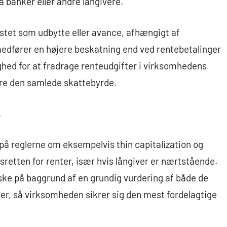
a banker eller andre långivere.
stet som udbytte eller avance, afhængigt af
medfører en højere beskatning end ved rentebetalinger
hed for at fradrage renteudgifter i virksomhedens
ere den samlede skattebyrde.
.
å reglerne om eksempelvis thin capitalization og
retten for renter, især hvis långiver er nærtstående.
 ske på baggrund af en grundig vurdering af både de
, så virksomheden sikrer sig den mest fordelagtige