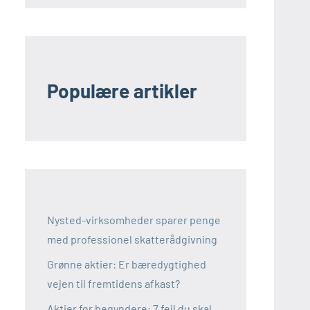
Populære artikler
Nysted-virksomheder sparer penge
med professionel skatterådgivning
Grønne aktier: Er bæredygtighed
vejen til fremtidens afkast?
Aktier for begyndere: 7 fejl du skal