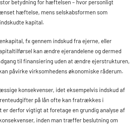
stor betydning for hæftelsen – hvor personligt
grænset hæftelse, mens selskabsformen som
ndskudte kapital.
genkapital, fx gennem indskud fra ejerne, eller
apitaltilførsel kan ændre ejerandelene og dermed
adgang til finansiering uden at ændre ejerstrukturen,
er kan påvirke virksomhedens økonomiske råderum.
æssige konsekvenser, idet eksempelvis indskud af
renteudgifter på lån ofte kan fratrækkes i
er derfor vigtigt at foretage en grundig analyse af
konsekvenser, inden man træffer beslutning om