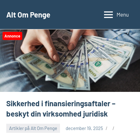
Videre
til
Alt Om Penge
Menu
indhold
Annonce
Sikkerhed i finansieringsaftaler –
beskyt din virksomhed juridisk
Artikler på Alt Om Penge
december 19, 2025