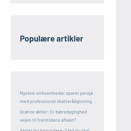
Populære artikler
Nysted-virksomheder sparer penge
med professionel skatterådgivning
Grønne aktier: Er bæredygtighed
vejen til fremtidens afkast?
Aktier for begyndere: 7 fejl du skal