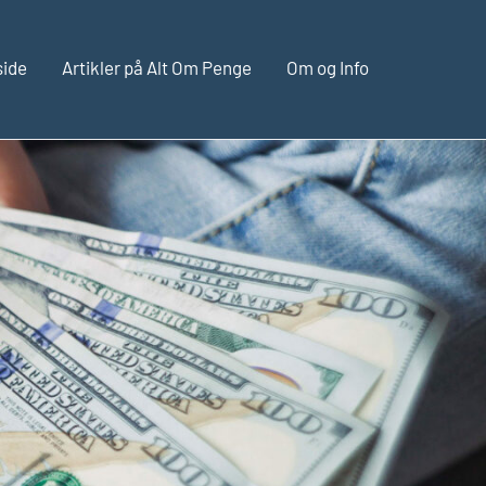
side
Artikler på Alt Om Penge
Om og Info