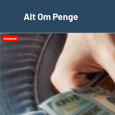
Videre
til
Alt Om Penge
indhold
Annonce