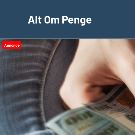
Videre
til
Alt Om Penge
indhold
Annonce