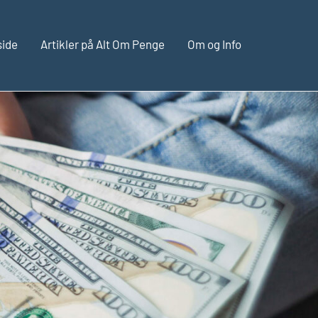
side
Artikler på Alt Om Penge
Om og Info