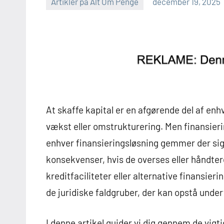
Artikler på Alt Om Penge
december 19, 2025
At skaffe kapital er en afgørende del af en
vækst eller omstrukturering. Men finansieri
enhver finansieringsløsning gemmer der sig 
konsekvenser, hvis de overses eller håndter
kreditfaciliteter eller alternative finansie
de juridiske faldgruber, der kan opstå under
I denne artikel guider vi dig gennem de vigti