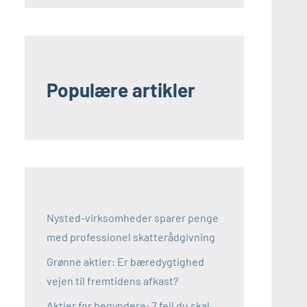
Populære artikler
Nysted-virksomheder sparer penge
med professionel skatterådgivning
Grønne aktier: Er bæredygtighed
vejen til fremtidens afkast?
Aktier for begyndere: 7 fejl du skal