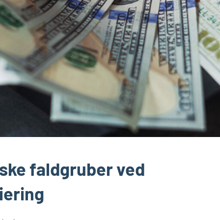
iske faldgruber ved
iering