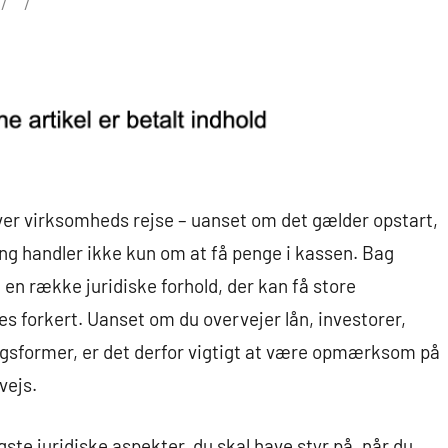
hver virksomheds rejse – uanset om det gælder opstart,
ng handler ikke kun om at få penge i kassen. Bag
en række juridiske forhold, der kan få store
es forkert. Uanset om du overvejer lån, investorer,
ringsformer, er det derfor vigtigt at være opmærksom på
vejs.
gste juridiske aspekter, du skal have styr på, når du