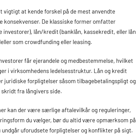
et vigtigt at kende forskel på de mest anvendte
ske konsekvenser. De klassiske former omfatter
e investorer), lån/kredit (banklån, kassekredit, eller lån
eller som crowdfunding eller leasing.
 investorer får ejerandele og medbestemmelse, hvilket
er i virksomhedens ledelsesstruktur. Lån og kredit
 juridiske forpligtelser såsom tilbagebetalingspligt og
 skridt fra långivers side.
er kan der være særlige aftalevilkår og reguleringer,
ieringsform du vælger, bør du altid være opmærksom på
undgår uforudsete forpligtelser og konflikter på sigt.