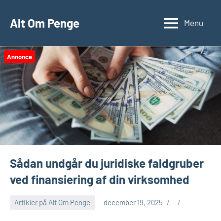
Videre
til
Alt Om Penge
Menu
indhold
Annonce
Sådan undgår du juridiske faldgruber
ved finansiering af din virksomhed
Artikler på Alt Om Penge
december 19, 2025