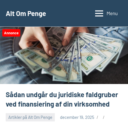
Videre
til
Alt Om Penge
Menu
indhold
Annonce
Sådan undgår du juridiske faldgruber
ved finansiering af din virksomhed
Artikler på Alt Om Penge
december 19, 2025