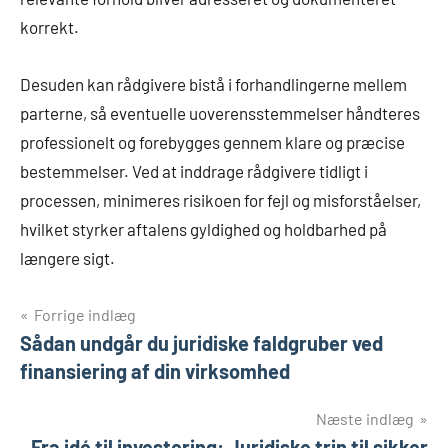
korrekt.
Desuden kan rådgivere bistå i forhandlingerne mellem
parterne, så eventuelle uoverensstemmelser håndteres
professionelt og forebygges gennem klare og præcise
bestemmelser. Ved at inddrage rådgivere tidligt i
processen, minimeres risikoen for fejl og misforståelser,
hvilket styrker aftalens gyldighed og holdbarhed på
længere sigt.
Indlægsnavigation
Forrige indlæg
Sådan undgår du juridiske faldgruber ved
finansiering af din virksomhed
Næste indlæg
Fra idé til investering: Juridiske trin til sikker