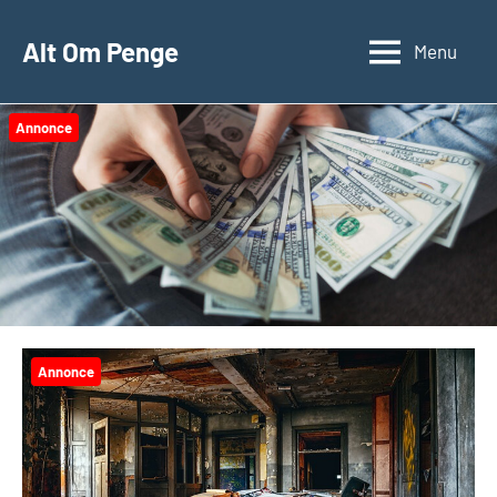
Videre
til
Alt Om Penge
Menu
indhold
Annonce
Annonce