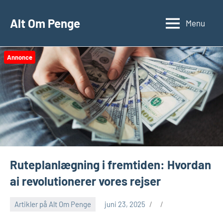
Videre
til
Alt Om Penge
Menu
indhold
Annonce
Ruteplanlægning i fremtiden: Hvordan
ai revolutionerer vores rejser
Artikler på Alt Om Penge
juni 23, 2025