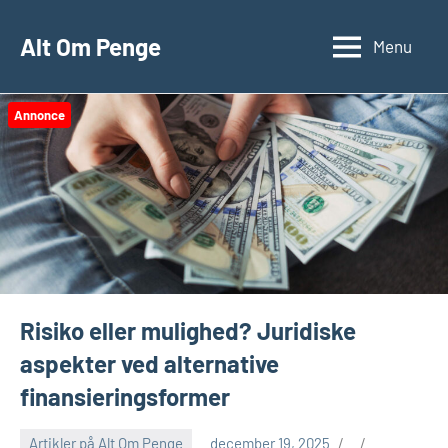
Videre
til
Alt Om Penge
Menu
indhold
Annonce
Risiko eller mulighed? Juridiske
aspekter ved alternative
finansieringsformer
Artikler på Alt Om Penge
december 19, 2025