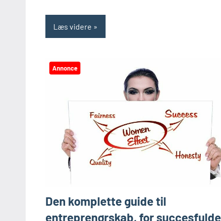
Læs videre
Annonce
Den komplette guide til
entreprenørskab, for succesfulde