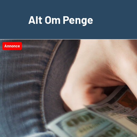
Videre
til
Alt Om Penge
indhold
Annonce