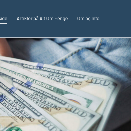
side
Artikler på Alt Om Penge
Om og Info