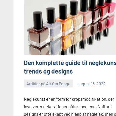
Den komplette guide til neglekuns
trends og designs
Artikler på Alt Om Penge
august 16, 2022
Neglekunst er en form for kropsmodifikation, der
involverer dekorationer påført neglene. Nail art
designs er ofte skabt ved hjælp af neglelak, men 