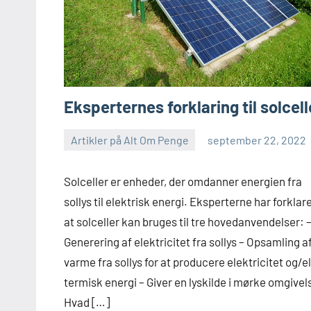
Eksperternes forklaring til solcell
Artikler på Alt Om Penge
september 22, 2022
Solceller er enheder, der omdanner energien fra
sollys til elektrisk energi. Eksperterne har forklare
at solceller kan bruges til tre hovedanvendelser: 
Generering af elektricitet fra sollys – Opsamling a
varme fra sollys for at producere elektricitet og/el
termisk energi – Giver en lyskilde i mørke omgivel
Hvad […]