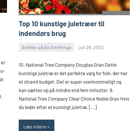
Top 10 kunstige juletræer til
indendørs brug
Artikler på Alt Om Penge
juli 26, 2022
 er
10. National Tree Company Douglas Gran Dette
to-
kunstige juletræ er det perfekte valg for folk, der har
at
et stramt budget. Det er super overkommeligt og
kan sættes op på mindre end fem minutter. 9.
,
National Tree Company Clear Choice Noble Gran Hvis
du leder efter et kunstigt juletræ, […]
Læs videre