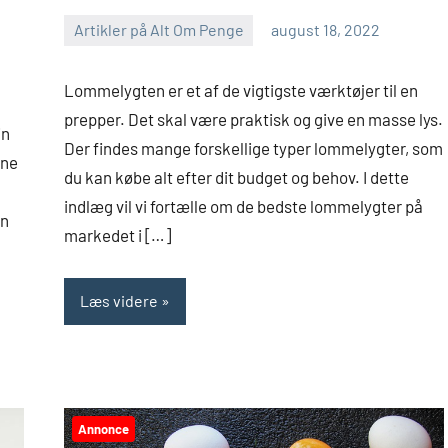
Artikler på Alt Om Penge
august 18, 2022
alt-
om-
Lommelygten er et af de vigtigste værktøjer til en
penge.dk
prepper. Det skal være praktisk og give en masse lys.
in
Der findes mange forskellige typer lommelygter, som
nne
du kan købe alt efter dit budget og behov. I dette
indlæg vil vi fortælle om de bedste lommelygter på
an
markedet i […]
Læs videre
Annonce