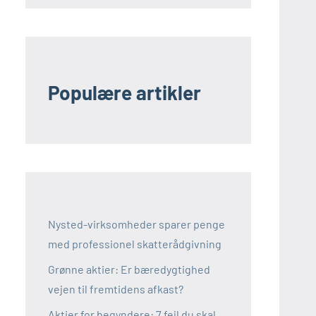
Populære artikler
Nysted-virksomheder sparer penge
med professionel skatterådgivning
Grønne aktier: Er bæredygtighed
vejen til fremtidens afkast?
Aktier for begyndere: 7 fejl du skal