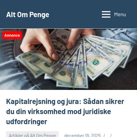
Videre
til
Alt Om Penge
Menu
indhold
Annonce
Kapitalrejsning og jura: Sådan sikrer
du din virksomhed mod juridiske
udfordringer
Artikler på Alt Om Penge
december 19, 2025