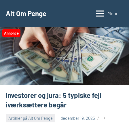
Videre
til
Alt Om Penge
Menu
indhold
Annonce
Investorer og jura: 5 typiske fejl
iværksættere begår
Artikler på Alt Om Penge
december 19, 2025