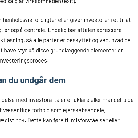
ed salg af virksomheden (exit).
nholdsvis forpligter eller giver investorer ret til at
, er også centrale. Endelig bør aftalen adressere
ktløsning, så alle parter er beskyttet og ved, hvad de
At have styr på disse grundlæggende elementer er
investeringsproces.
dan du undgår dem
ndelse med investoraftaler er uklare eller mangelfulde
ret væsentlige forhold som ejerskabsandele,
ist nok. Dette kan føre til misforståelser eller