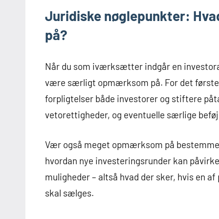
Juridiske nøglepunkter: Hv
på?
Når du som iværksætter indgår en investoraf
være særligt opmærksom på. For det første e
forpligtelser både investorer og stiftere p
vetorettigheder, og eventuelle særlige beføje
Vær også meget opmærksom på bestemmelse
hvordan nye investeringsrunder kan påvirke 
muligheder – altså hvad der sker, hvis en af
skal sælges.