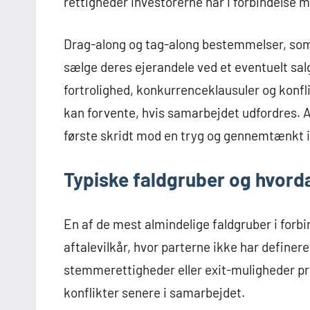
rettigheder investorerne har i forbindelse m
Drag-along og tag-along bestemmelser, som he
sælge deres ejerandele ved et eventuelt salg
fortrolighed, konkurrenceklausuler og konfli
kan forvente, hvis samarbejdet udfordres. 
første skridt mod en tryg og gennemtænkt 
Typiske faldgruber og hvor
En af de mest almindelige faldgruber i forbi
aftalevilkår, hvor parterne ikke har define
stemmerettigheder eller exit-muligheder præc
konflikter senere i samarbejdet.