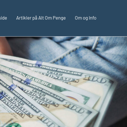
side
Artikler på Alt Om Penge
Om og Info