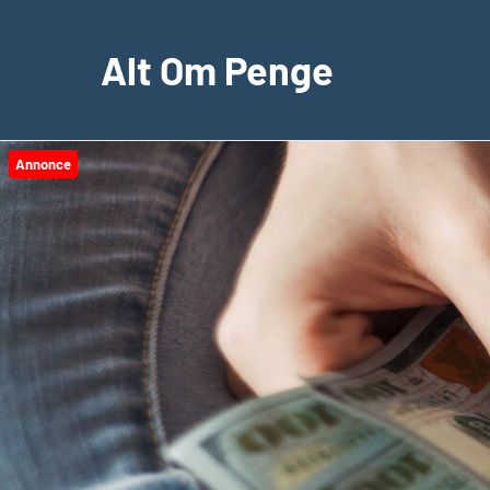
Videre
til
Alt Om Penge
indhold
Annonce