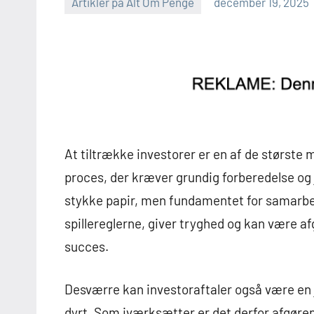
Artikler på Alt Om Penge
december 19, 2025
At tiltrække investorer er en af de største
proces, der kræver grundig forberedelse og j
stykke papir, men fundamentet for samarbej
spillereglerne, giver tryghed og kan være 
succes.
Desværre kan investoraftaler også være en ju
dyrt. Som iværksætter er det derfor afgøren