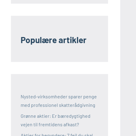
Populære artikler
Nysted-virksomheder sparer penge
med professionel skatterådgivning
Grønne aktier: Er bæredygtighed
vejen til fremtidens afkast?
Aktier for begyndere: 7 fejl du skal