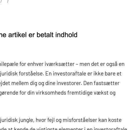
 milepæle for enhver iværksætter – men det er også en
uridisk forståelse. En investoraftale er ikke bare et
det mellem dig og dine investorer. Den fastsætter
afgørende for din virksomheds fremtidige vækst og
ridisk jungle, hvor fejl og misforståelser kan koste
de at kende de vigtigste elementer i en investoraftale,