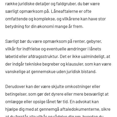
række juridiske detaljer og faldgruber, du bør være
særligt opmærksom på. Låneaftalerne er ofte
omfattende og komplekse, og vilkårene kan have stor
betydning for din økonomi mange år frem.
Særligt bør du være opmærksom på renter, gebyrer,
vilkår for indfrielse og eventuelle ændringer i lånets
løbetid eller afdragsstruktur. Det er ikke ualmindeligt, at
der indgår tekniske begreber og klausuler, som kan være
vanskelige at gennemskue uden juridisk bistand.
Derudover kan der være skjulte omkostninger eller
betingelser, som gør det dyrere eller mere besværligt at
omlægge eller opsige lånet før tid. En advokat kan
hjælpe dig med at gennemgå aftaledokumenterne, sikre
at du forstår alle vilkår og rådgive dig om, hvordan du