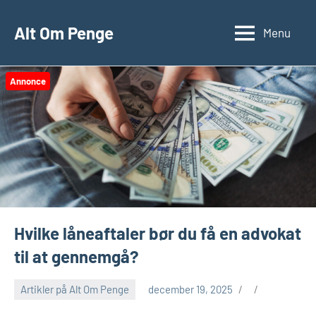
Videre
til
Alt Om Penge
Menu
indhold
Annonce
Hvilke låneaftaler bør du få en advokat
til at gennemgå?
Artikler på Alt Om Penge
december 19, 2025