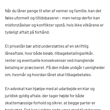
Når du låner penge til eller af venner og familie, kan det
føles uformelt og tillidsbaseret – men netop derfor kan
misforståelser og konflikter opstå, hvis ikke vilkårene er
tydeligt aftalt på forhånd.
Et privatlån bør altid understøttes af en skriftlig
låneaftale, hvor både beløb, tilbagebetalingsvilkår,
renter og eventuelle konsekvenser ved manglende
betaling er præciseret. På den måde undgår I uenigheder
om, hvornår og hvordan lånet skal tilbagebetales.
En advokat kan hjælpe med at udarbejde en klar og
juridisk gyldig aftale, der tager højde for både
skattemæssige forhold og sikrer, at begge parter er
beskyttet. Det kan i sidste ende være med til at bevare