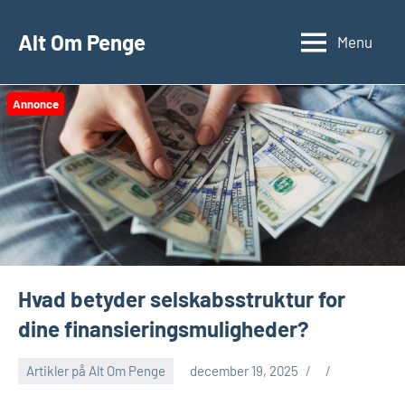
Videre
til
Alt Om Penge
Menu
indhold
Annonce
Hvad betyder selskabsstruktur for
dine finansieringsmuligheder?
Artikler på Alt Om Penge
december 19, 2025