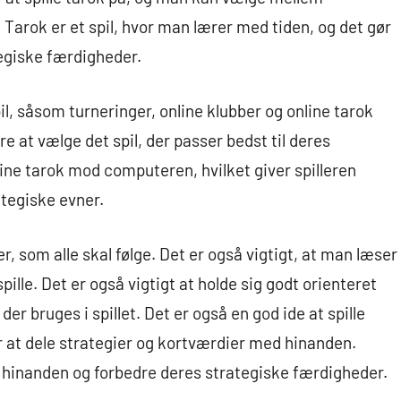
 Tarok er et spil, hvor man lærer med tiden, og det gør
tegiske færdigheder.
l, såsom turneringer, online klubber og online tarok
re at vælge det spil, der passer bedst til deres
line tarok mod computeren, hvilket giver spilleren
ategiske evner.
er, som alle skal følge. Det er også vigtigt, at man læser
ille. Det er også vigtigt at holde sig godt orienteret
er bruges i spillet. Det er også en god ide at spille
r at dele strategier og kortværdier med hinanden.
ra hinanden og forbedre deres strategiske færdigheder.