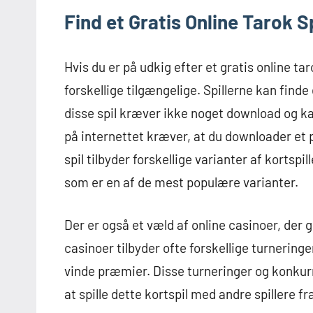
Find et Gratis Online Tarok S
Hvis du er på udkig efter et gratis online tar
forskellige tilgængelige. Spillerne kan finde 
disse spil kræver ikke noget download og kan
på internettet kræver, at du downloader et pr
spil tilbyder forskellige varianter af kortsp
som er en af ​​de mest populære varianter.
Der er også et væld af online casinoer, der gi
casinoer tilbyder ofte forskellige turneringe
vinde præmier. Disse turneringer og konkurre
at spille dette kortspil med andre spillere fr