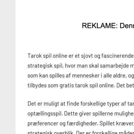
Tarok spil online er et sjovt og fascinerende
strategisk spil, hvor man skal samarbejde me
som kan spilles af mennesker i alle aldre, og 
tilbydes som gratis tarok spil online. Det bet
Det er muligt at finde forskellige typer af t
optællingsspil. Dette giver spillerne mulighe
præferencer og færdigheder. Spillet kræver,
strategisk overblik. Der er forskellige måde