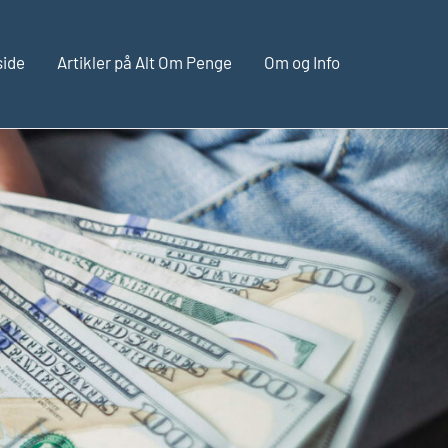
side
Artikler på Alt Om Penge
Om og Info