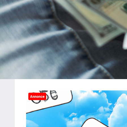
Annonce