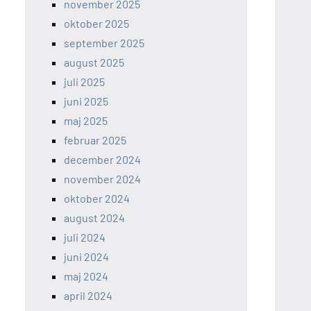
november 2025
oktober 2025
september 2025
august 2025
juli 2025
juni 2025
maj 2025
februar 2025
december 2024
november 2024
oktober 2024
august 2024
juli 2024
juni 2024
maj 2024
april 2024