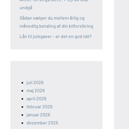
undgå
Sådan vælger du mellem årlig og
månedlig betaling af din bilforsikring
Lån til julegaver – er det en god idé?
juli 2026
maj 2026
april 2026
februar 2026
januar 2026
december 2025