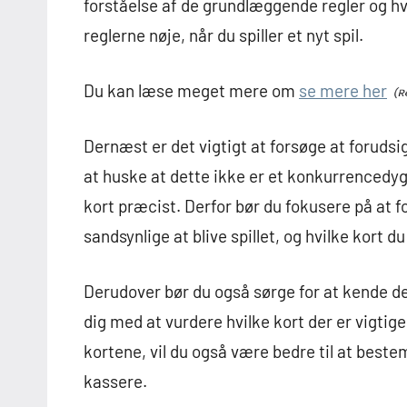
forståelse af de grundlæggende regler og hv
reglerne nøje, når du spiller et nyt spil.
Du kan læse meget mere om
se mere her
Dernæst er det vigtigt at forsøge at forudsi
at huske at dette ikke er et konkurrencedygt
kort præcist. Derfor bør du fokusere på at f
sandsynlige at blive spillet, og hvilke kort d
Derudover bør du også sørge for at kende de 
dig med at vurdere hvilke kort der er vigtige
kortene, vil du også være bedre til at beste
kassere.