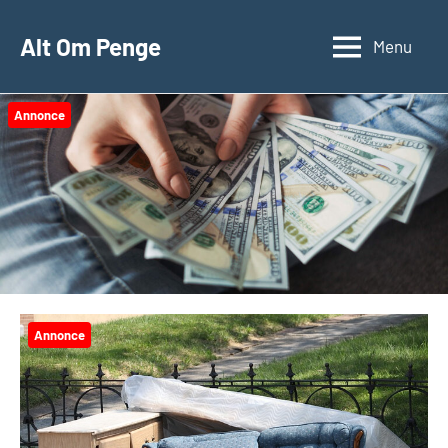
Videre
til
Alt Om Penge
Menu
indhold
Annonce
Annonce