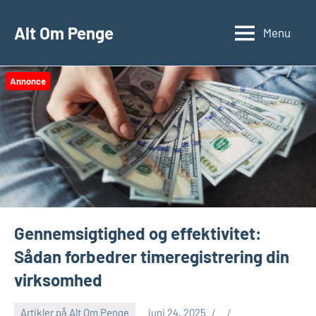
Videre
til
Alt Om Penge
Menu
indhold
Annonce
Gennemsigtighed og effektivitet:
Sådan forbedrer timeregistrering din
virksomhed
Artikler på Alt Om Penge
juni 24, 2025