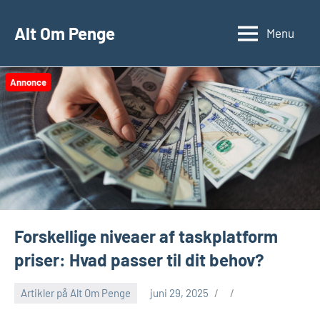
Videre
til
Alt Om Penge
Menu
indhold
Annonce
Forskellige niveaer af taskplatform
priser: Hvad passer til dit behov?
Artikler på Alt Om Penge
juni 29, 2025