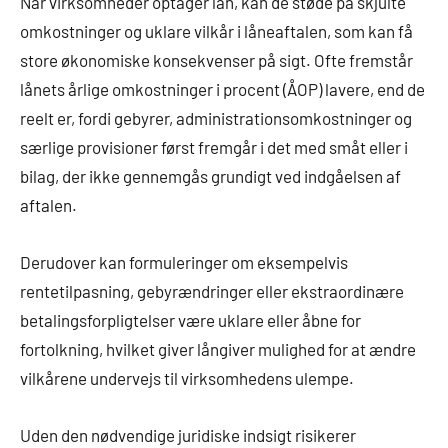
Når virksomheder optager lån, kan de støde på skjulte
omkostninger og uklare vilkår i låneaftalen, som kan få
store økonomiske konsekvenser på sigt. Ofte fremstår
lånets årlige omkostninger i procent (ÅOP) lavere, end de
reelt er, fordi gebyrer, administrationsomkostninger og
særlige provisioner først fremgår i det med småt eller i
bilag, der ikke gennemgås grundigt ved indgåelsen af
aftalen.
Derudover kan formuleringer om eksempelvis
rentetilpasning, gebyrændringer eller ekstraordinære
betalingsforpligtelser være uklare eller åbne for
fortolkning, hvilket giver långiver mulighed for at ændre
vilkårene undervejs til virksomhedens ulempe.
Uden den nødvendige juridiske indsigt risikerer