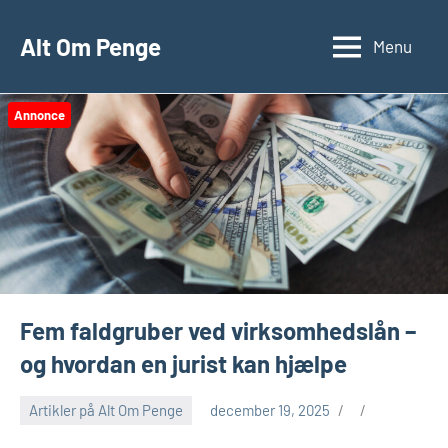
Videre
til
Alt Om Penge
Menu
indhold
Annonce
Fem faldgruber ved virksomhedslån –
og hvordan en jurist kan hjælpe
Artikler på Alt Om Penge
december 19, 2025