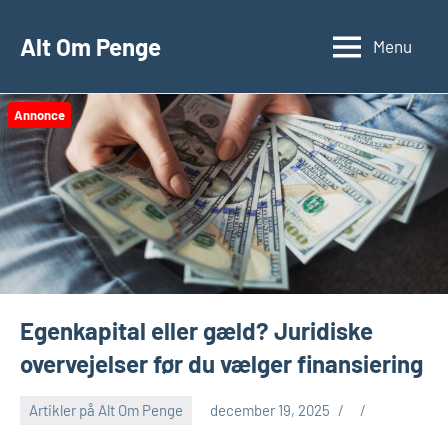
Videre
til
Alt Om Penge
Menu
indhold
Annonce
Egenkapital eller gæld? Juridiske
overvejelser før du vælger finansiering
Artikler på Alt Om Penge
december 19, 2025