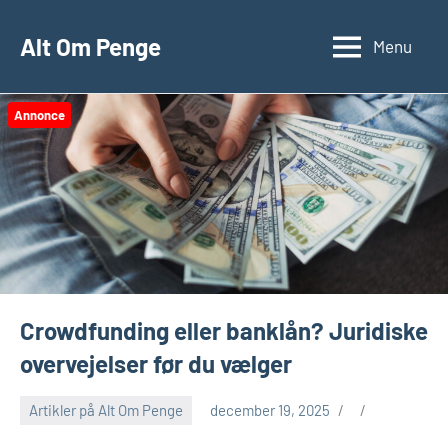
Videre
til
Alt Om Penge
Menu
indhold
Annonce
Crowdfunding eller banklån? Juridiske
overvejelser før du vælger
Artikler på Alt Om Penge
december 19, 2025