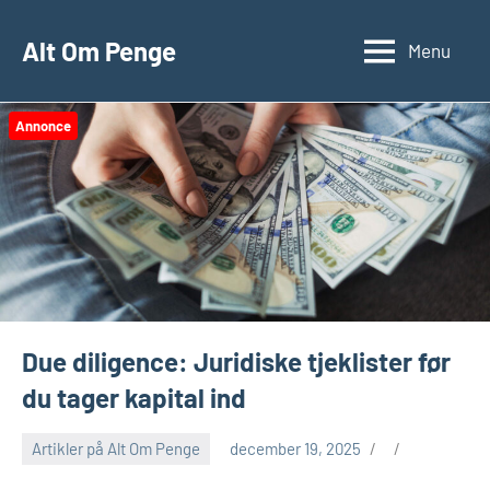
Videre
til
Alt Om Penge
Menu
indhold
Annonce
Due diligence: Juridiske tjeklister før
du tager kapital ind
Artikler på Alt Om Penge
december 19, 2025